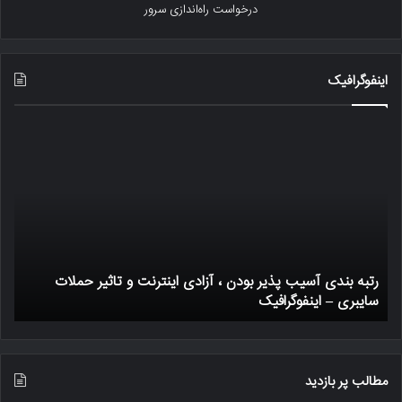
درخواست راه‌اندازی سرور
اینفوگرافیک
رتبه
یک
بندی
ترا
آسیب
بیت
پذیر
چگو
بودن
کار
،
میک
آزادی
اینترنت
رتبه بندی آسیب پذیر بودن ، آزادی اینترنت و تاثیر حملات
و
سایبری – اینفوگرافیک
ی
تاثیر
حملات
سایبری
–
اینفوگرافیک
مطالب پر بازدید