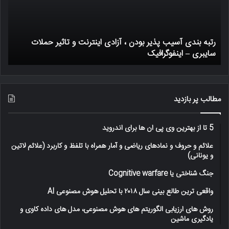
بودن
کار
،
میک
آزادی
اینترنت
رتبه بندی آسیب پذیر بودن ، آزادی اینترنت و تاثیر حملات
و
سایبری – اینفوگرافیک
ی
تاثیر
حملات
سایبری
–
اینفوگرافیک
مطالب پر بازدید
5 تا از بهترین وی پی ان ها برای اندروید
علائم و حروف و نمادهای ریاضی و آمار همراه با تلفظ و کاربرد (علائم لاتین
و یونانی)
جنگ شناختی یا Cognitive warfare
واقعی ترین طالع بینی سال ۲۰۱۸ با تحلیل هوش مصنوعی AI
روش های ارزیابی الگوریتم های هوش مصنوعی، مدل های داده کاوی و
یادگیری ماشین