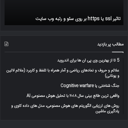
سئو
آزاد
و
اینت
ر
رتبه
و
تاثیر ssl یا https بر روی سئو و رتبه وب سایت
س
وب
تاثی
سایت
حمل
سای
–
اینف
مطالب پر بازدید
5 تا از بهترین وی پی ان ها برای اندروید
علائم و حروف و نمادهای ریاضی و آمار همراه با تلفظ و کاربرد (علائم لاتین
و یونانی)
جنگ شناختی یا Cognitive warfare
واقعی ترین طالع بینی سال ۲۰۱۸ با تحلیل هوش مصنوعی AI
روش های ارزیابی الگوریتم های هوش مصنوعی، مدل های داده کاوی و
یادگیری ماشین