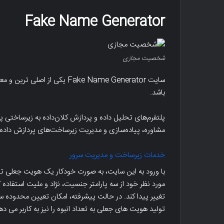
Fake Name Generator
شخصیت مجازی
سایت Fake Name Generator یک
باشد.
بار
تاثیر
ده
ssl
پلتفرم‌های تحلیل داده و پردازش کلان‌داده به زیرساختی پا
یا
مشاوره، پیاده‌سازی و مدیریت زیرساخت‌های پردازش داده، 
وش
https
اری
بر
کسب
روی
خدمات زیرساخت و مدیریت سرور
سئو
با ورود به این سایت، به صورت خودکار یک هویت جعلی تصا
ر
و
انبار داده و هوش تجاری -کسب و کار
تا
مورد نظر خود از سه پارامتر جنسیت، نژاد و ملیت استفاد
وشمند
رتبه
هوشمند
سایت
وب
تغییر پیدا کند. در حالت پیشرفته، امکان تعیین محدوده 
سایت
تولید هویت های جعلی به تعداد انبوه را نیز به کاربر می ده