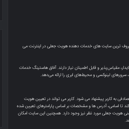
ی از اصلی ترین و معروف ترین سایت های خدمات دهنده هویت جعلی در اینترنت می
رتبه
بندی
یدار، مقیاس‌پذیر و قابل اطمینان نیاز دارند. آفاق هاستینگ خدمات
آسیب
سرورهای لینوکسی و محیط‌های ابری را ارائه می‌دهد.
پذیر
بودن
،
آزادی
رتبه بندی آسیب پذیر بودن ، آزادی
دفی به کاربر پیشنهاد می شود. کاربر می تواند در تعیین هویت
اینترنت
ثیر ssl یا https بر روی سئو و رتبه وب
اینترنت و تاثیر حملات سایبری –
ه کند تا اسامی، آدرس ها و مشخصات بر اساس پارامترهای تعیین شده
و
اینفوگرافیک
تاثیر
سنی هویت جعلی مورد نظر نیز وجود دارد. همچنین این سایت امکان
حملات
د.
سایبری