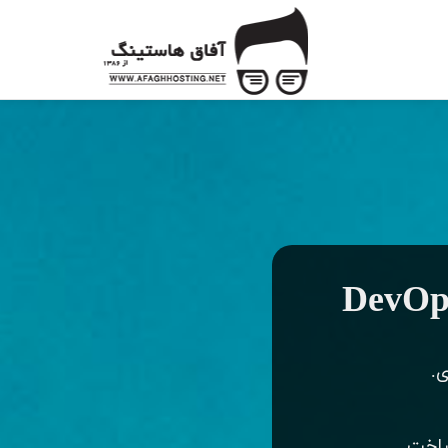
osting
ی.
ساخت.