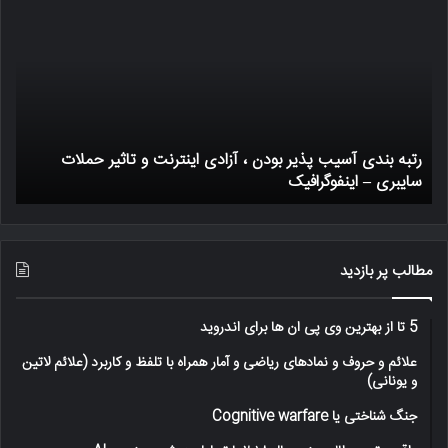
بندی
ترا
آسیب
بیت
پذیر
چگو
بودن
کار
،
میک
آزادی
اینترنت
رتبه بندی آسیب پذیر بودن ، آزادی اینترنت و تاثیر حملات
و
سایبری – اینفوگرافیک
ی
تاثیر
حملات
سایبری
–
اینفوگرافیک
مطالب پر بازدید
5 تا از بهترین وی پی ان ها برای اندروید
علائم و حروف و نمادهای ریاضی و آمار همراه با تلفظ و کاربرد (علائم لاتین
و یونانی)
جنگ شناختی یا Cognitive warfare