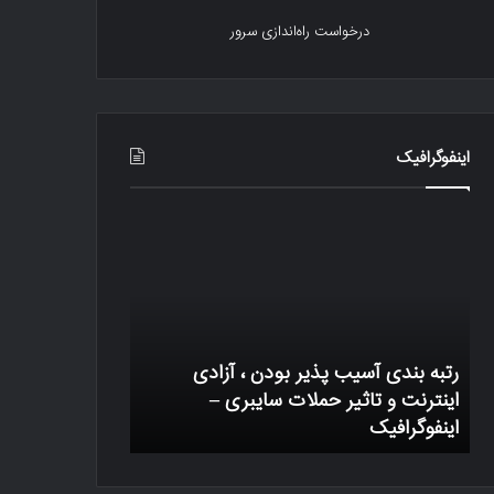
درخواست راه‌اندازی سرور
اینفوگرافیک
رتبه
یک
بندی
تراکنش
آسیب
بیتکوین
پذیر
چگونه
بودن
کار
،
میکند
آزادی
رتبه بندی آسیب پذیر بودن ، آزادی
اینترنت
وب
اینترنت و تاثیر حملات سایبری –
و
اینفوگرافیک
یک تراکنش بیتک
تاثیر
حملات
سایبری