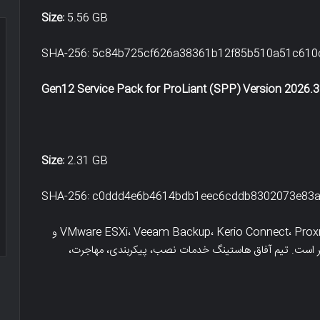
Size:
5.56 GB
SHA-256: 5c84b725cf626a38361b12f85b510a51c610
Gen12 Service Pack for ProLiant (SPP) Version 2026.3
Size:
2.31 GB
SHA-256: c0ddd4e6b4614bdb1eec6cddb8302073e83
انتخاب و نصب صحیح نرم‌افزارهای زیرساختی مانند VMware ESXi، Veeam Backup، Kerio Connect، Proxmox و
مر است. تیم آفاق هاستینگ خدمات نصب، پیکربندی، مهاجرت،