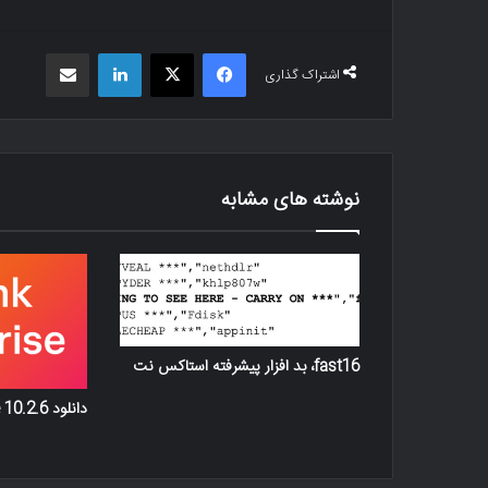
فیس بوک
X
لینکدین
اشتراک گذاری از طریق ایمیل
اشتراک گذاری
نوشته های مشابه
fast16، بد افزار پیشرفته استاکس‌ نت
دانلود Splunk Enterprise 10.2.6