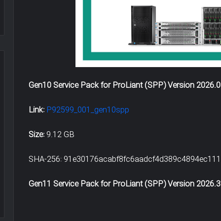
Gen10 Service Pack for ProLiant (SPP) Version 2026.
تاثیر
ssl
Link:
P92599_001_gen10spp
یا
https
Size:
9.12 GB
بر
روی
SHA-256: 91e30176acabf8fc6aadcf4d389c4894ec11
سئو
و
جاری -کسب و کار
تاثیر ssl یا https بر روی سئو و رتبه 
رتبه
Gen11 Service Pack for ProLiant (SPP) Version 2026.3
سایت
وب
سایت