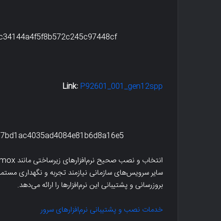
c34144a4f5f8b572c245c97448cf
Link:
P92601_001_gen12spp
a7bd1ac4035ad4084e81b6d8a16e5
سایر سرویس‌های سازمانی نیازمند تجربه و نگهداری مست
بروزرسانی و پشتیبانی این نرم‌افزارها را ارائه می‌دهد.
خدمات نصب و پشتیبانی نرم‌افزارهای سرور