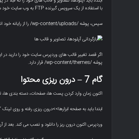
با استفاده از یک سرویس گیرنده FTP به وب سایت خود متصل شده و به پوشه wp-content بروید.
سپس، پوشه /wp-content/uploads/ را از رایانه خود انتخاب کرده و آن را در وبسایت آپلود کنید.
اگر قصد تغییر قالب های وردپرس سایت خود را دارید در این 
پوشه /wp-content/themes/ قرار دارد.
گام 7 – درون ریزی محتوا
اکنون زمان وارد کردن پست ها، صفحات، دسته بندی ها، 
ابتدا باید به صفحه ابزارها>>درون ریزی رفته و روی لینک “
وردپرس اکنون درون ریز را دانلود و نصب می کند. بعد از آن