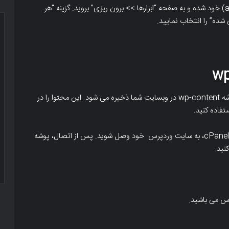
ابتدا، وارد بخش پیشخوان مدیریت وردپرس(admin area) خود شده و به صفحه “ابزارها >> برون ریزی” بروید. گزینه “هر
 شده” را انتخاب نمایید.
تمام تم ها، پلاگین ها، تصاویر و آپلودهای وردپرس در پوشه wp-content در وبسایت شما ذخیره می شود. این محتوا را در
تفاده کنید.
با استفاده از یک سرویس گیرنده FTP یا مدیریت فایل در cPanel، به سایت وردپرس خود وصل شوید. پس از اتصال، پوشه