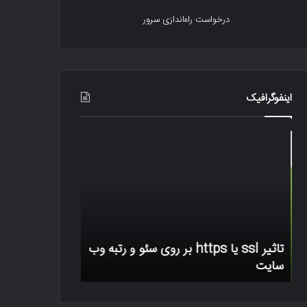
درخواست راه‌اندازی سرور
اینفوگرافیک
تاثیر
رتبه
ssl
بندی
یا
آسیب
https
پذیر
بر
بودن
روی
،
سئو
آزادی
رتبه بندی آسیب 
و
اینترنت
تاثیر ssl یا https بر روی سئو و رتبه وب
اینترنت و تاثیر
رتبه
و
سایت
اینفوگرافیک
وب
تاثیر
سایت
حملات
سایبری