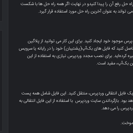
 حل رفع آن را پیدا کنیدو در نهایت اگر همه راه حل ها با شکست
ند به عنوان آخرین راه حل مورد استفاده قرار گیرد.
رس موجود خود ایجاد کنید. برای این کار می توانید از پلاگین
صل کنید که فایل های بک‌آپ(پشتیبان) خود را در رایانه یا سرویس
ازی ابری مانند Google Drive یا Dropbox ذخیره کرده‌اید. برای نصب مجدد وردپرس نیازی به استفاده از این
انبار
ن بک‌آپ، مفید است.
داده
و
هوش
تجاری
-کسب
 یک فایل انتقالی وردپرس، منتقل کنید. این فایل شامل همه پست
و
بود. بازگرداندن سایت وردپرس با استفاده از این فایل انتقالی به
کار
اینفوگرافیک جرم های اینترنتی Cyber
انبار داده و هوش تجاری -کسب و کار
ردپرس را می دهد.
هوشمند
Cri
هوشمند
آموخت.