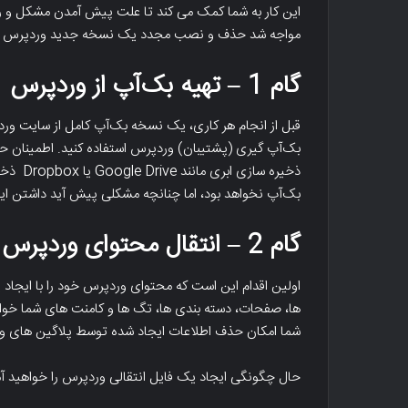
این کار به شما کمک می کند تا علت پیش آمدن مشکل و راه
مواجه شد حذف و نصب مجدد یک نسخه جدید وردپرس می توا
گام 1 – تهیه بک‌آپ از وردپرس
قبل از انجام هر کاری، یک نسخه بک‌آپ کامل از سایت وردپ
بک‌آپ گیری (پشتیبان) وردپرس استفاده کنید. اطمینان حا
ذخیره س
ک
اینفوگرافیک
بک‌آپ نخواهد بود، اما چنانچه مشکلی پیش آید داشتن ای
اکنش
جرم
تکوین
های
گام 2 – انتقال محتوای وردپرس
ونه
اینترنتی
ر
Cyber
کند
Crime
اولین اقدام این است که محتوای وردپرس خود را با ایجاد
Infographics
ها، صفحات، دسته بندی ها، تگ ها و کامنت های شما خواهد 
شما امکان حذف اطلاعات ایجاد شده توسط پلاگین های و
یک تراکنش بیتکوین چگونه کار میکند
me Infographics
حال چگونگی ایجاد یک فایل انتقالی وردپرس را خواهید 