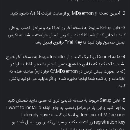
2- آخرین نسخه از MDaemon رو از سایت شرکت Alt-N دانلود کنید.
3- فایل Setup مربوط به نسخه آخر رو اجرا کنید و مراحل نصب رو طی
کنید تا جایی که از شما اطلاعات و آدرس ایمیل خواسته میشه. یه آدرس
ایمیل صحیح وارد کنید تا Trial Key براتون ایمیل بشه.
4- دکمه Cancel رو کلیک کنید و از Installer مربوط به نسخه آخر خارج
بشید. دقت کنید که تا این جا هیچ نصبی انجام نشده و فقط یه فولدر
(که به صورت پیش فرض در C:\MDaemon قرار داره) ساخته شده که
اطلاعات وارد شده شما اونجا ذخیره شده. و اگر مایلید می تونید پاکش
کنید.
5- فایل Setup مربوط به نسخه قدیمی تری که سعی دارید نصبش کنید
رو اجرا کنید و این بار در مراحل نصب به جای اینکه I want to install a
free trial of MDaemon رو انتخاب کنید I already have a
registration key رو انتخاب کنید و سریالی که براتون ایمیل شده رو
بهش بدید و مراحل نصب رو دنبال کنید.