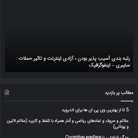
رتبه
یک
بندی
ترا
آسیب
بیت
پذیر
چگو
بودن
کار
،
میک
آزادی
اینترنت
رتبه بندی آسیب پذیر بودن ، آزادی اینترنت و تاثیر حملات
و
سایبری – اینفوگرافیک
ی
تاثیر
حملات
سایبری
–
اینفوگرافیک
مطالب پر بازدید
5 تا از بهترین وی پی ان ها برای اندروید
علائم و حروف و نمادهای ریاضی و آمار همراه با تلفظ و کاربرد (علائم لاتین
و یونانی)
جنگ شناختی یا Cognitive warfare