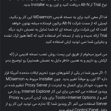
نوع Trial از Alt-N دریافت کنید و اون رو به Installer بدید.
اما اگر سعی کنید برای یه نسخه قدیمی MDaemon این کار رو بکنید،
ایمیلی که از سمت شرکت Alt-N براتون فرستاده میشه بهتون خواهد
گفت که این شرکت برای نسخه ای که شما تمایل به نصبش دارید دیگه
Trial ارائه نمیده و باید از نسخه آخر استفاده کنید که گاهاً هنوز کرک نشده
و بنابراین شما نمی تونید ازش استفاده کنید.
من امروز میخوام از طریق این پست روش نصب نسخه قدیمی تر (که
کرکش رو داریم و به همین خاطر مایل به نصبش هستیم) رو توضیح بدم:
1- اگر سرور شما در یکی از کشورهای مورد تحریم ایالات متحده آمریکا قرار
داره IP اون رو موقتاً تغییر بدید. چون Installer مربوط به MDaemon
به صورت خودکار برای اتصال به اینترنت از Proxy Server تنظیم شده در
ویندوز استفاده می کنه، من برای این کار Internet Explorer رو باز می
کنم و از Tools>Internet Options برای وارد کردن آدرس یه Proxy
Server استفاده می کنم. اگر ویندوز شما IE نداره، می تونید این کار رو از
داخل Control Panel انجام بدید.