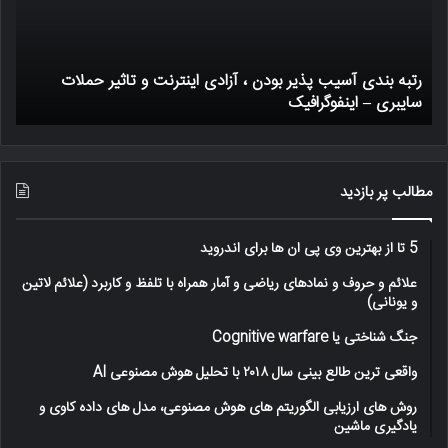
،
میک
آزادی
اینترنت
رتبه بندی آسیب پذیر بودن ، آزادی اینترنت و تاثیر حملات
و
سایبری – اینفوگرافیک
ی
تاثیر
حملات
سایبری
–
اینفوگرافیک
مطالب پر بازدید
5 تا از بهترین وی پی ان ها برای اندروید
علائم و حروف و نمادهای ریاضی و آمار همراه با تلفظ و کاربرد (علائم لاتین
و یونانی)
جنگ شناختی یا Cognitive warfare
واقعی ترین طالع بینی سال ۲۰۱۸ با تحلیل هوش مصنوعی AI
روش های ارزیابی الگوریتم های هوش مصنوعی، مدل های داده کاوی و
یادگیری ماشین