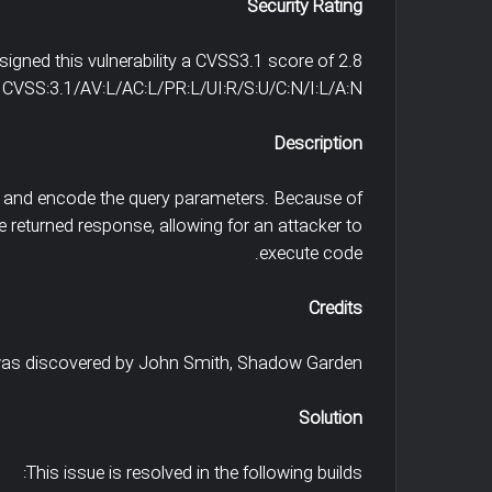
Security Rating
igned this vulnerability a CVSS3.1 score of 2.8
CVSS:3.1/AV:L/AC:L/PR:L/UI:R/S:U/C:N/I:L/A:N
Description
te and encode the query parameters. Because of
the returned response, allowing for an attacker to
execute code.
Credits
was discovered by John Smith, Shadow Garden
Solution
This issue is resolved in the following builds: