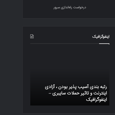
درخواست راه‌اندازی سرور
اینفوگرافیک
رتبه
یک
بندی
تراکنش
آسیب
بیتکوین
پذیر
چگونه
بودن
کار
،
میکند
آزادی
رتبه بندی آسیب پذیر بودن ، آزادی
اینترنت
وب
اینترنت و تاثیر حملات سایبری –
و
اینفوگرافیک
یک تراکنش بیتک
تاثیر
حملات
سایبری