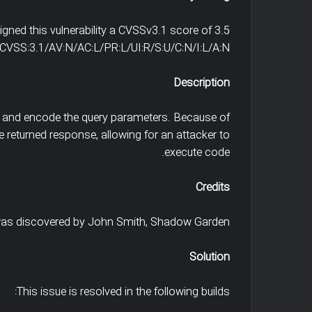
gned this vulnerability a CVSSv3.1 score of 3.5
CVSS:3.1/AV:N/AC:L/PR:L/UI:R/S:U/C:N/I:L/A:N
Description
te and encode the query parameters. Because of
the returned response, allowing for an attacker to
نفوگرافیک
انبار
execute code.
رم
داده
ای
و
نترنتی
هوش
Credits
Cybe
تجاری
Crim
-کسب
was discovered by John Smith, Shadow Garden
Infographi
و
کار
اینفوگرافیک جرم های اینترنتی Cyber
انبار داده و هوش ت
Solution
هوشمند
Crime Infographics
هوشمند
This issue is resolved in the following builds: