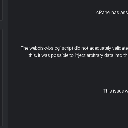
cPanel has assi
The webdiskvbs.cgi script did not adequately valida
this, it was possible to inject arbitrary data into 
تاثیر
ssl
یا
https
بر
روی
This issue 
سئو
و
جاری -کسب و کار
تاثیر ssl یا https بر روی سئو و رتبه 
رتبه
سایت
وب
سایت