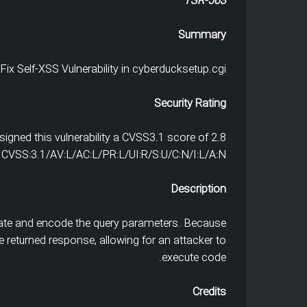
TSR-563
Summary
Fix Self-XSS Vulnerability in cyberducksetup.cgi.
Security Rating
igned this vulnerability a CVSS3.1 score of 2.8
CVSS:3.1/AV:L/AC:L/PR:L/UI:R/S:U/C:N/I:L/A:N
Description
idate and encode the query parameters. Because
the returned response, allowing for an attacker to
execute code.
Credits