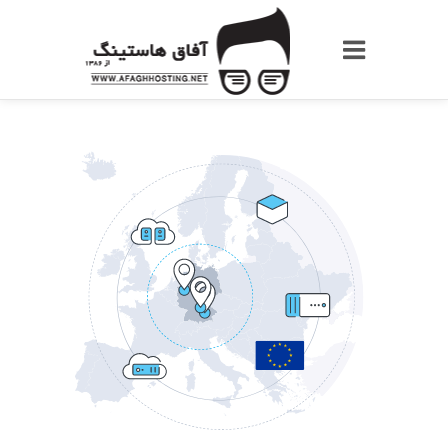
Afaghhost