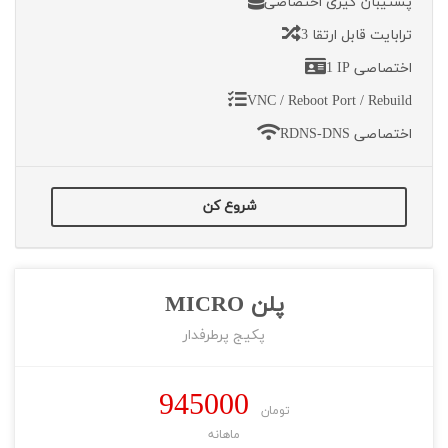
پشتیبان گیری اختصاصی
3 ترابایت قابل ارتقا
1 IP اختصاصی
VNC / Reboot Port / Rebuild
RDNS-DNS اختصاصی
شروع کن
پلن MICRO
پکیج پرطرفدار
945000
تومان
ماهانه