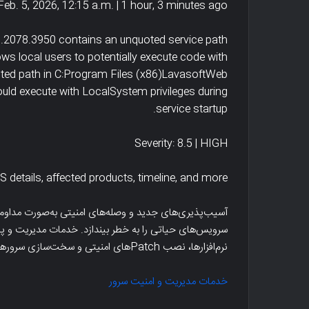
Feb. 5, 2026, 12:15 a.m. | 1 hour, 3 minutes ago
.2078.3950 contains an unquoted service path
ows local users to potentially execute code with
quoted path in C:Program Files (x86)LavasoftWeb
uld execute with LocalSystem privileges during
service startup.
نفوگرافیک
انبار
Severity: 8.5 | HIGH
رم
داده
ای
و
S details, affected products, timeline, and more…
نترنتی
هوش
Cybe
تجاری
Crim
-کسب
آسیب‌پذیری‌های جدید و وصله‌های امنیتی به‌صورت مداوم م
Infographi
و
سرویس‌های حیاتی را به خطر بیندازد. خدمات مدیریت و پ
کار
نرم‌افزارها، نصب Patchهای امنیتی و سخت‌سازی سرورها است.
اینفوگرافیک جرم های اینترنتی Cyber
انبار داده و هوش ت
هوشمند
Crime Infographics
هوشمند
خدمات مدیریت و امنیت سرور