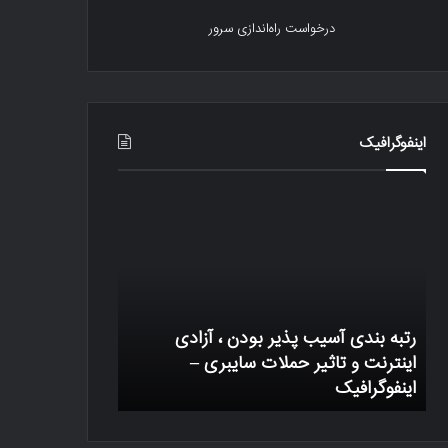
درخواست راه‌اندازی سرور
اینفوگرافیک
رتبه
یک
بندی
تراکنش
آسیب
بیتکوین
پذیر
چگونه
بودن
کار
،
میکند
آزادی
رتبه بندی آسیب پذیر بودن ، آزادی
اینترنت
وب
اینترنت و تاثیر حملات سایبری –
و
اینفوگرافیک
یک تراکنش بیتک
تاثیر
حملات
سایبری