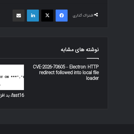
فیس بوک
X
لینکدین
اشتراک گذاری از طریق ایمیل
اشتراک گذاری
نوشته های مشابه
CVE-2026-70605 – Electron: HTTP
redirect followed into local file
loader
fast16، بد افزار پیشرفته استاکس‌ نت