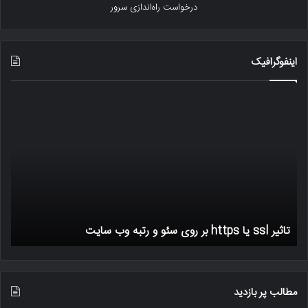
درخواست راه‌اندازی سرور
اینفوگرافیک
تاثیر
رتبه
ssl
بند
یا
آسی
https
پذیر
بر
بود
روی
،
سئو
آزاد
و
اینت
ر
رتبه
و
تاثیر ssl یا https بر روی سئو و رتبه وب سایت
س
وب
تاثی
سایت
حمل
سای
–
اینف
مطالب پر بازدید