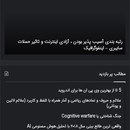
آسیب
بیت
پذیر
چگو
بودن
کار
،
میک
آزادی
اینترنت
رتبه بندی آسیب پذیر بودن ، آزادی اینترنت و تاثیر حملات
و
سایبری – اینفوگرافیک
ی
تاثیر
حملات
سایبری
–
اینفوگرافیک
مطالب پر بازدید
5 تا از بهترین وی پی ان ها برای اندروید
علائم و حروف و نمادهای ریاضی و آمار همراه با تلفظ و کاربرد (علائم لاتین
و یونانی)
جنگ شناختی یا Cognitive warfare
واقعی ترین طالع بینی سال ۲۰۱۸ با تحلیل هوش مصنوعی AI