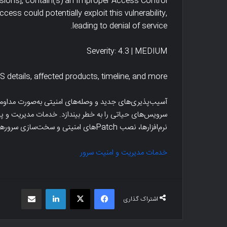
rsions], contain(s) an Improper Access Control
ccess could potentially exploit this vulnerability,
leading to denial of service.
Severity: 4.3 | MEDIUM
S details, affected products, timeline, and more…
نفوگرافیک
انبار
آسیب‌پذیری‌های جدید و وصله‌های امنیتی به‌صورت مداوم م
رم
داده
سرویس‌های حیاتی را به خطر بیندازد. خدمات مدیریت و پ
ای
و
نرم‌افزارها، نصب Patchهای امنیتی و سخت‌سازی سرورها است.
نترنتی
هوش
Cybe
تجاری
خدمات مدیریت و امنیت سرور
Crim
-کسب
Infographi
و
کار
اینفوگرافیک جرم های اینترنتی Cyber
انبار داده و هوش ت
هوشمند
فیس بوک
X
لینکدین
اشتراک گذاری از طریق ایمیل
Crime Infographics
هوشمند
اشتراک گذاری