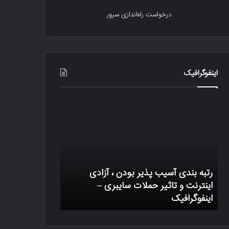
درخواست راه‌اندازی سرور
اینفوگرافیک
رتبه
یک
بندی
تراکنش
آسیب
بیتکوین
پذیر
چگونه
بودن
کار
،
میکند
آزادی
رتبه بندی آسیب پذیر بودن ، آزادی
اینترنت
وب
اینترنت و تاثیر حملات سایبری –
و
اینفوگرافیک
یک تراکنش بیتک
تاثیر
حملات
سایبری