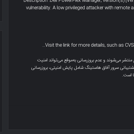
Description :Dell PowerFlex Manager, version(s) [Ve
vulnerability. A low privileged attacker with remote a
Visit the link for more details, such as CVS
تاثیر
نتشر می‌شوند و عدم بروزرسانی به‌موقع می‌تواند امنیت
ssl
شتیبانی سرور آفاق هاستینگ شامل پایش امنیتی، بروزرسانی
یا
https
بر
روی
سئو
و
جاری -کسب و کار
تاثیر ssl یا https بر روی سئو و رتبه 
رتبه
سایت
وب
سایت