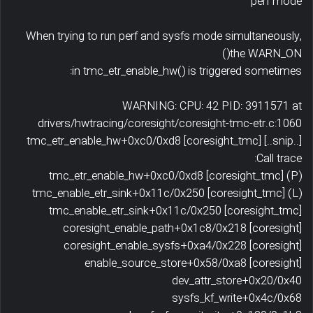
perf mode
When trying to run perf and sysfs mode simultaneously,
the WARN_ON()
in tmc_etr_enable_hw() is triggered sometimes:
WARNING: CPU: 42 PID: 3911571 at
drivers/hwtracing/coresight/coresight-tmc-etr.c:1060
tmc_etr_enable_hw+0xc0/0xd8 [coresight_tmc] [..snip..]
Call trace:
tmc_etr_enable_hw+0xc0/0xd8 [coresight_tmc] (P)
tmc_enable_etr_sink+0x11c/0x250 [coresight_tmc] (L)
tmc_enable_etr_sink+0x11c/0x250 [coresight_tmc]
coresight_enable_path+0x1c8/0x218 [coresight]
coresight_enable_sysfs+0xa4/0x228 [coresight]
enable_source_store+0x58/0xa8 [coresight]
dev_attr_store+0x20/0x40
sysfs_kf_write+0x4c/0x68