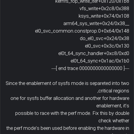
kernfs_fop_write_iter+0x120/0x1b8
vfs_write+0x2c8/0x388
ksys_write+0x74/0x108
__arm64_sys_write+0x24/0x38
el0_svc_common.constprop.0+0x64/0x148
do_el0_svc+0x24/0x38
el0_svc+0x3c/0x130
el0t_64_sync_handler+0xc8/0xd0
el0t_64_sync+0x1ac/0x1b0
—[ end trace 0000000000000000 ]—
Since the enablement of sysfs mode is separeted into two
critical regions,
one for sysfs buffer allocation and another for hardware
enablement, it’s
possible to race with the perf mode. Fix this by double
check whether
the perf mode’s been used before enabling the hardware in