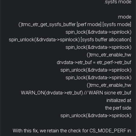
sysfs mode.
mode:
[sysfs mode] [perf mode] tmc_etr_get_sysfs_buffer()
spin_lock(&drvdata->spinlock)
[sysfs buffer allocation] spin_unlock(&drvdata->spinlock)
spin_lock(&drvdata->spinlock)
tmc_etr_enable_hw()
drvdata->etr_buf = etr_perf->etr_buf
spin_unlock(&drvdata->spinlock)
spin_lock(&drvdata->spinlock)
tmc_etr_enable_hw()
WARN_ON(drvdata->etr_buf) // WARN sicne etr_buf
initialized at
the perf side
spin_unlock(&drvdata->spinlock)
With this fix, we retain the check for CS_MODE_PERF in