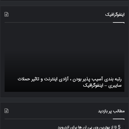
اینفوگرافیک
رتبه
یک
بندی
ترا
آسیب
بیت
پذیر
چگو
بودن
کار
،
میک
آزادی
اینترنت
رتبه بندی آسیب پذیر بودن ، آزادی اینترنت و تاثیر حملات
و
سایبری – اینفوگرافیک
ی
تاثیر
حملات
سایبری
–
اینفوگرافیک
مطالب پر بازدید
5 تا از بهترین وی پی ان ها برای اندروید