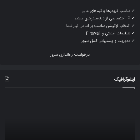
✓ مناسب تریدرها و تیم‌های مالی
✓ IP اختصاصی از دیتاسنترهای معتبر
✓ انتخاب لوکیشن مناسب بر اساس نیاز شما
✓ تنظیمات امنیتی و Firewall
✓ مدیریت و پشتیبانی کامل سرور
درخواست راه‌اندازی سرور
اینفوگرافیک
رتبه
یک
بندی
ترا
آسیب
بیت
پذیر
چگو
بودن
کار
،
میک
آزادی