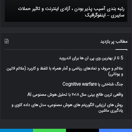
اینترنت
رتبه بندی آسیب پذیر بودن ، آزادی اینترنت و تاثیر حملات
و
سایبری – اینفوگرافیک
ی
تاثیر
حملات
سایبری
–
اینفوگرافیک
مطالب پر بازدید
5 تا از بهترین وی پی ان ها برای اندروید
علائم و حروف و نمادهای ریاضی و آمار همراه با تلفظ و کاربرد (علائم لاتین
و یونانی)
جنگ شناختی یا Cognitive warfare
واقعی ترین طالع بینی سال ۲۰۱۸ با تحلیل هوش مصنوعی AI
روش های ارزیابی الگوریتم های هوش مصنوعی، مدل های داده کاوی و
یادگیری ماشین