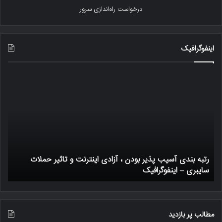
درخواست راه‌اندازی سرور
اینفوگرافیک
رتبه
یک
بندی
ترا
آسیب
بیت
پذیر
چگو
بودن
کار
،
میک
آزادی
اینترنت
رتبه بندی آسیب پذیر بودن ، آزادی اینترنت و تاثیر حملات
و
سایبری – اینفوگرافیک
ی
تاثیر
حملات
سایبری
–
اینفوگرافیک
مطالب پر بازدید