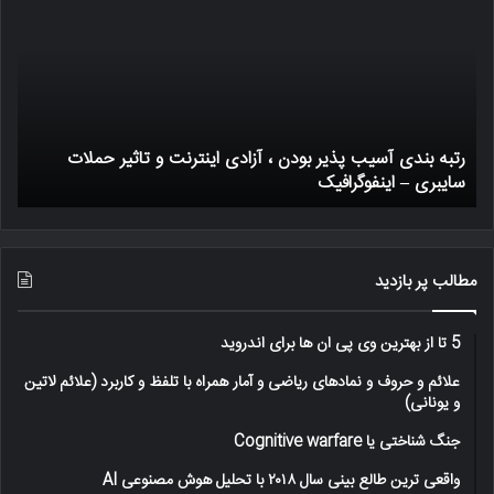
آسیب
بیت
پذیر
چگو
بودن
کار
،
میک
آزادی
اینترنت
رتبه بندی آسیب پذیر بودن ، آزادی اینترنت و تاثیر حملات
و
سایبری – اینفوگرافیک
ی
تاثیر
حملات
سایبری
–
اینفوگرافیک
مطالب پر بازدید
5 تا از بهترین وی پی ان ها برای اندروید
علائم و حروف و نمادهای ریاضی و آمار همراه با تلفظ و کاربرد (علائم لاتین
و یونانی)
جنگ شناختی یا Cognitive warfare
واقعی ترین طالع بینی سال ۲۰۱۸ با تحلیل هوش مصنوعی AI