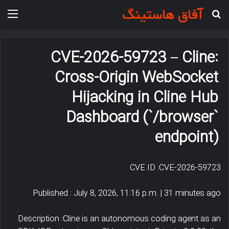
جستجو برای
منو
CVE-2026-59723 – Cline:
Cross-Origin WebSocket
Hijacking in Cline Hub
Dashboard (`/browser`
endpoint)
CVE ID :CVE-2026-59723
Published : July 8, 2026, 11:16 p.m. | 31 minutes ago
Description :Cline is an autonomous coding agent as an