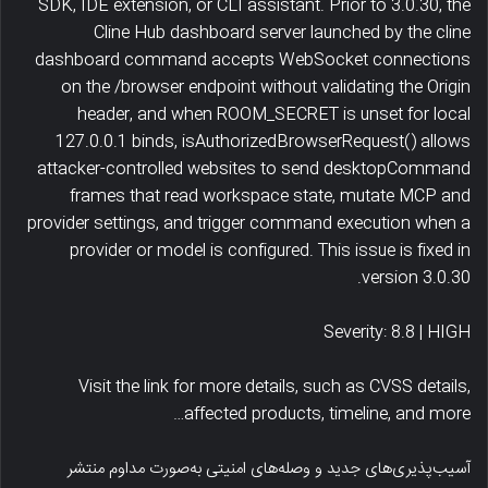
SDK, IDE extension, or CLI assistant. Prior to 3.0.30, the
Cline Hub dashboard server launched by the cline
dashboard command accepts WebSocket connections
on the /browser endpoint without validating the Origin
header, and when ROOM_SECRET is unset for local
127.0.0.1 binds, isAuthorizedBrowserRequest() allows
attacker-controlled websites to send desktopCommand
frames that read workspace state, mutate MCP and
provider settings, and trigger command execution when a
provider or model is configured. This issue is fixed in
version 3.0.30.
Severity: 8.8 | HIGH
Visit the link for more details, such as CVSS details,
affected products, timeline, and more…
آسیب‌پذیری‌های جدید و وصله‌های امنیتی به‌صورت مداوم منتشر