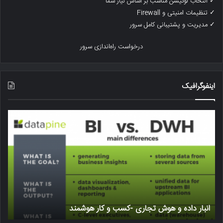
✓ انتخاب لوکیشن مناسب بر اساس نیاز شما
✓ تنظیمات امنیتی و Firewall
✓ مدیریت و پشتیبانی کامل سرور
درخواست راه‌اندازی سرور
اینفوگرافیک
بار
تاثیر
ده
ssl
یا
وش
https
جاری
بر
کسب
روی
سئو
ر
و
وشمند
رتبه
انبار داده و هوش تجاری -کسب و کار هوشمند
تاثیر ssl یا https بر روی سئو و رتبه 
وب
سایت