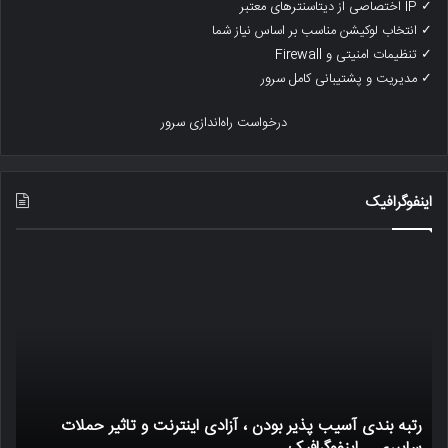
✓ IP اختصاصی از دیتاسنترهای معتبر
✓ انتخاب لوکیشن مناسب بر اساس نیاز شما
✓ تنظیمات امنیتی و Firewall
✓ مدیریت و پشتیبانی کامل سرور
درخواست راه‌اندازی سرور
اینفوگرافیک
رتبه
یک
بندی
ترا
آسیب
بیت
پذیر
چگو
بودن
کار
،
میک
آزادی
اینترنت
رتبه بندی آسیب پذیر بودن ، آزادی اینترنت و تاثیر حملات
و