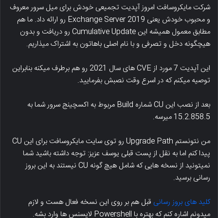
شرکت مایکروسافت امروز آپدیت تجمیعی خودش برای میل سرور معروف
و محبوب خودش یعنی Exchange Server 2019 رو ارائه داد. ما هم
مطابق معمول همیشه این Cumulative Update رو دریافت و بدون
هیچگونه دخل و تصرفی و با نام اصلی باهاتون به اشتراک میذاریم.
این آپدیت 7 مورد از CVE های سال 2021 رو هم برطرف میکنه بنابراین
توصیه میکنم که در اسرع وقت نصبش بفرمایید.
بعد از نصب این CU شماره Build مربوط به اکسچینج سرور شما به
15.2.858.5 میرسه.
من نتونستم Upgrade Path رو توی سایت مایکروسافت برای این CU
پیدا کنم اما به نقل از پست قبلی یوسف عزیز: توجه داشته باشید شما
نمیتونید از نسخه هایی که شامل هیچ گونه CU نیستند به این بروز
رسانی برسید.
کلید های بروز رسانی
قبل هم بر روی این نسخه فعال هست و لازم
میدونم اشاره کنم که بهتره با Powershell لایسنس ها وارد بشه.