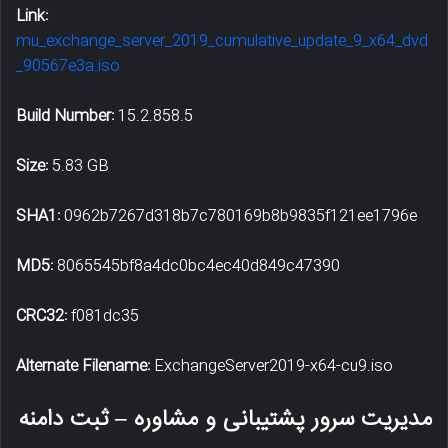
Link:
mu_exchange_server_2019_cumulative_update_9_x64_dvd
_90567e3a.iso
Build Number:
15.2.858.5
Size:
5.83 GB
SHA1:
0962b7267d318b7c780169b8b9835f121ee1796e
MD5:
8065545bf8a4dc0bc4ec40d849c47390
CRC32:
f081dc35
Alternate Filename:
ExchangeServer2019-x64-cu9.iso
مدیریت سرور پشتیبانی و مشاوره – ثبت دامنه